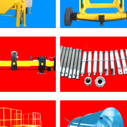
9
8
6
5