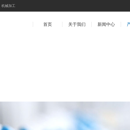
机械加工
首页
关于我们
新闻中心