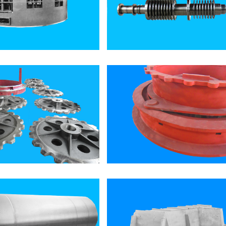
10
9
7
6