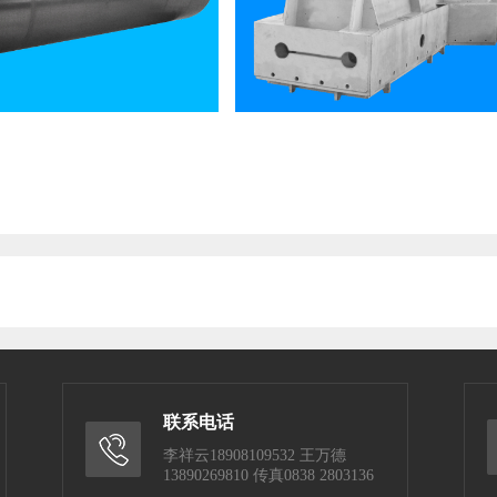
4
3
联系电话
李祥云18908109532 王万德
13890269810 传真0838 2803136