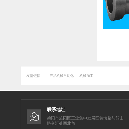
友情链接：
产品机械自动化
机械加工
联系地址
德阳市旌阳区工业集中发展区黄海路与韶山
路交汇处西北角