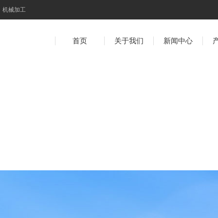
机械加工
首页
关于我们
新闻中心