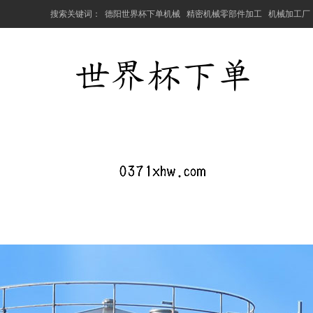
搜索关键词：
德阳世界杯下单机械
精密机械零部件加工
机械加工厂