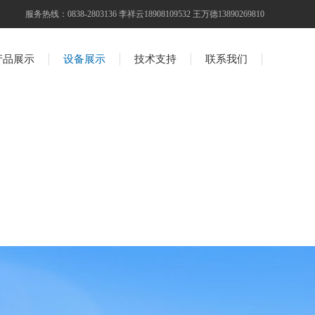
服务热线：0838-2803136 李祥云18908109532 王万德13890269810
产品展示
设备展示
技术支持
联系我们