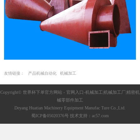
友情链接：
产品机械自动化
机械加工
Copyright© 世界杯下单官方网站 - 官网入口-机械加工|机械加工厂|精密机
械零部件加工
Deyang Huatian Machinery Equipment Manufac Ture Co.,Ltd.
蜀ICP备05020376号 技术支持：
ac57.com