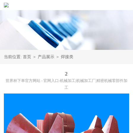
当前位置:
首页
＞
产品展示
＞
焊接类
2
世界杯下单官方网站 - 官网入口-机械加工|机械加工厂|精密机械零部件加
工