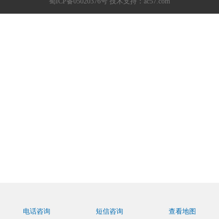
蜀ICP备05020376号 技术支持：
ac57.com
电话咨询
短信咨询
查看地图