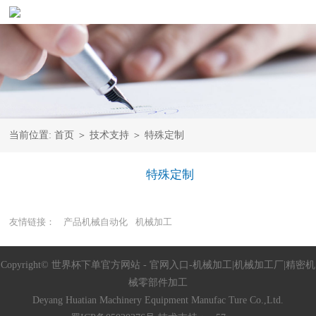
当前位置:
首页
＞
技术支持
＞
特殊定制
特殊定制
友情链接：
产品机械自动化
机械加工
Copyright© 世界杯下单官方网站 - 官网入口-机械加工|机械加工厂|精密机
械零部件加工
Deyang Huatian Machinery Equipment Manufac Ture Co.,Ltd.